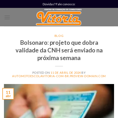
Skip
Dúvidas? Fale conosco:
to
content
BLOG
Bolsonaro: projeto que dobra
validade da CNH será enviado na
próxima semana
POSTED ON
11 DE ABRIL DE 2024
BY
AUTOMOTOESCOLAVITORIA-COM-BR.PREVIEW-DOMAIN.COM
11
abr