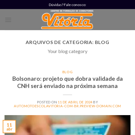
Skip
Dúvidas? Fale conosco:
to
content
ARQUIVOS DE CATEGORIA:
BLOG
Your blog category
BLOG
Bolsonaro: projeto que dobra validade da
CNH será enviado na próxima semana
POSTED ON
11 DE ABRIL DE 2024
BY
AUTOMOTOESCOLAVITORIA-COM-BR.PREVIEW-DOMAIN.COM
11
abr